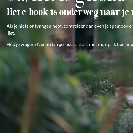
Het e-book is onderweg naar je
Als je niets ontvangen hebt, controleer dan even je spambox en
lijst.
Heb je vragen? Neem dan gerust
contact
met me op. Ik ben er o