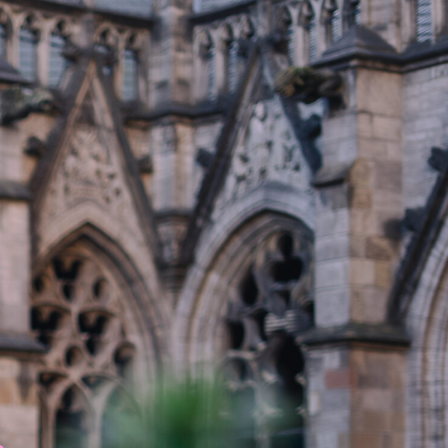
Inlogggen
s
Contact