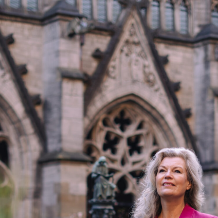
Inspiratie
Over Dorothea
De Gordon Methode
Recensie