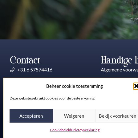
Contact
Handige l
+31 6 57574416
Algemene voorw
contact@dorotheaverhagen.nl
Klachtenprocedu
Beheer cookie toestemming
Privacyverklaring
Deze website gebruikt cookies voor de beste ervaring.
Cookieverklaring
Accepteren
Weigeren
Bekijk voorkeuren
De Wegwijzeres ® is een geregistreerd en beschermd merk
Cookiebeleid
Privacyverklaring