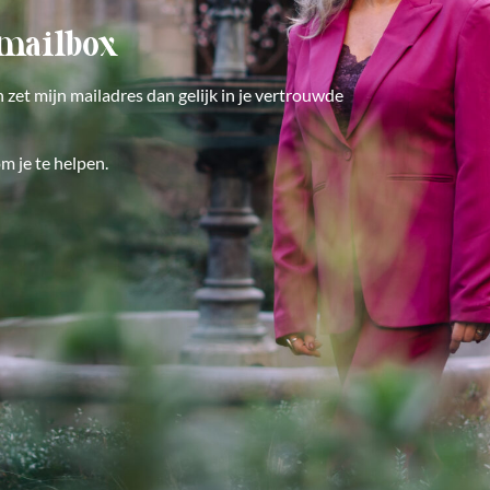
 mailbox
 zet mijn mailadres dan gelijk in je vertrouwde
m je te helpen.