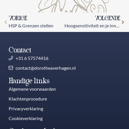
VORIGE
VOLGENDE
HSP & Grenzen stellen
Hoogsensitiviteit en je innerlijke kind
Contact
+31 6 57574416
contact@dorotheaverhagen.nl
Handige links
Algemene voorwaarden
Klachtenprocedure
Privacyverklaring
Cookieverklaring