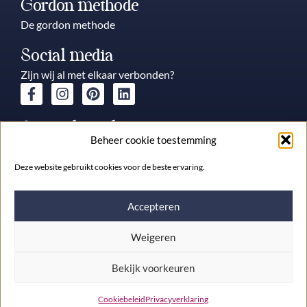
Gordon methode
De gordon methode
Social media
Zijn wij al met elkaar verbonden?
Aangesloten bij
Beheer cookie toestemming
Deze website gebruikt cookies voor de beste ervaring.
Accepteren
Weigeren
Bekijk voorkeuren
De Wegwijzeres ® is een geregistreerd en beschermd merk
Cookiebeleid
Privacyverklaring
2026 | Website made by
Langemaire Websolutions